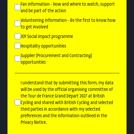
Fan information - How and where to watch, support
and be part of the action
Volunteering information - Be the first to know how
to get involved
JOY Social impact programme
Hospitality opportunities
Supplier (Procurement and Contracting)
opportunities
I
I understand that by submitting this form, my data
understand
will be used by the official organising committee of
the Tour de France Grand Départ 2027 at British
that
Cycling and shared with British Cycling and selected
by
third parties in accordance with my selected
submitting
preferences and the information outlined in the
this
Privacy Notice.
form,