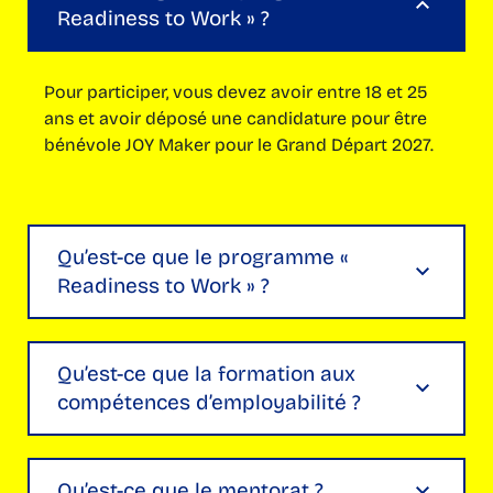
Readiness to Work » ?
Pour participer, vous devez avoir entre 18 et 25
ans et avoir déposé une candidature pour être
bénévole JOY Maker pour le Grand Départ 2027.
Qu’est-ce que le programme «
Readiness to Work » ?
« Readiness to Work » est un programme
Qu’est-ce que la formation aux
d’employabilité conçu pour aider les jeunes
compétences d’employabilité ?
bénévoles à développer les compétences, la
confiance et les connaissances nécessaires
pour accéder à un emploi. Ce programme vous
Une série d’ateliers et d’activités en ligne conçus
Qu’est-ce que le mentorat ?
aidera à :