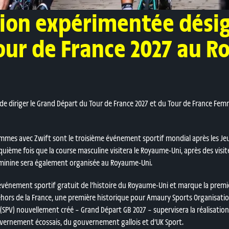
tion expérimentée dési
Tour de France 2027 au 
 de diriger le Grand Départ du Tour de France 2027 et du Tour de France Fe
Femmes avec Zwift sont le troisième événement sportif mondial après les 
quième fois que la course masculine visitera le Royaume-Uni, après des visit
 féminine sera également organisée au Royaume-Uni.
 événement sportif gratuit de l’histoire du Royaume-Uni et marque la premi
ors de la France, une première historique pour Amaury Sports Organisation
e (SPV) nouvellement créé – Grand Départ GB 2027 – supervisera la réalisati
vernement écossais, du gouvernement gallois et d’UK Sport.