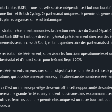
ents Limited (UKEL) – une nouvelle société indépendante à but non lucratif 
e-Uni – et British Cycling. Ce partenariat unique est le premier du genre
s phares organisés sur le sol britannique.
nistration récemment annoncées, la direction exécutive du Grand Départ G
Paul Bush OBE en tant que directeur général, précédemment directeur des é
ements seniors chez UK Sport, en tant que directrice des partenariats str
 de réalisation de l’événement, supervisera les fonctions opérationnelles e
énévolat et d’impact social pour le Grand Départ 2027.
e d’événements majeurs axés sur un objectif, a été nommée directrice de p
ations, qui possède une expérience significative dans de nombreux événe
 :
« C’est un immense privilège de se voir offrir cette opportunité de soute
énérera une grande fierté et un grand enthousiasme dans les communautés à t
culins et féminins pour une première historique est un autre tournant pour l
sses. »